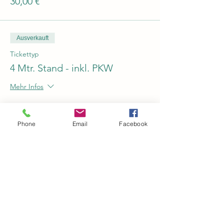
30,00 €
Ausverkauft
Tickettyp
4 Mtr. Stand - inkl. PKW
Mehr Infos
Preis
30,00 €
Phone
Email
Facebook
Ausverkauft
Tickettyp
5 Mtr. Stand - inkl. PKW
Mehr Infos