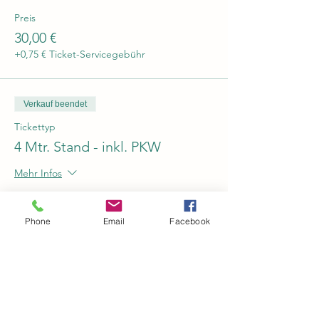
Preis
30,00 €
+0,75 € Ticket-Servicegebühr
Verkauf beendet
Tickettyp
4 Mtr. Stand - inkl. PKW
Mehr Infos
Preis
30,00 €
Phone
Email
Facebook
+0,75 € Ticket-Servicegebühr
Ausverkauft
Tickettyp